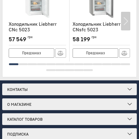
Холодильник Liebherr
Холодильник Liebherr
Х
CNc 5023
CNsfc 5023
Артикул:
CNC5023
Артикул:
CNSFC5023
А
грн
грн
57 549
58 199
Предзаказ
Предзаказ
КОНТАКТЫ
О МАГАЗИНЕ
КАТАЛОГ ТОВАРОВ
ПОДПИСКА