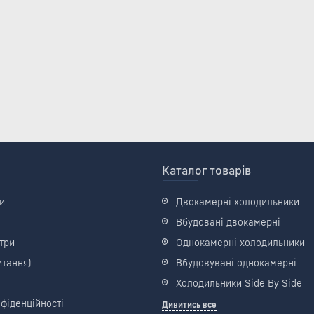
Каталог товарів
и
Двокамерні холодильники
Вбудовані двокамерні
три
Однокамерні холодильники
итання)
Вбудовувані однокамерні
Холодильники Side By Side
фіденційності
Дивитись все