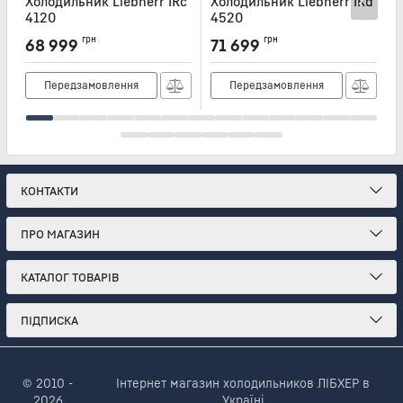
Холодильник Liebherr IRc
Холодильник Liebherr IRd
Х
4120
4520
Артикул:
IRC4120
Артикул:
IRD4520
А
грн
грн
68 999
71 699
Передзамовлення
Передзамовлення
КОНТАКТИ
ПРО МАГАЗИН
КАТАЛОГ ТОВАРІВ
ПІДПИСКА
© 2010 -
Інтернет магазин холодильников ЛІБХЕР в
2026
Україні