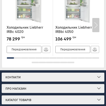
Холодильник Liebherr
Холодильник Liebherr
Х
IRBc 4020
IRBbi 4050
I
Артикул:
IRBC4020
Артикул:
IRBBI4050
А
грн
грн
78 299
106 499
Передзамовлення
Передзамовлення
КОНТАКТИ
ПРО МАГАЗИН
КАТАЛОГ ТОВАРІВ