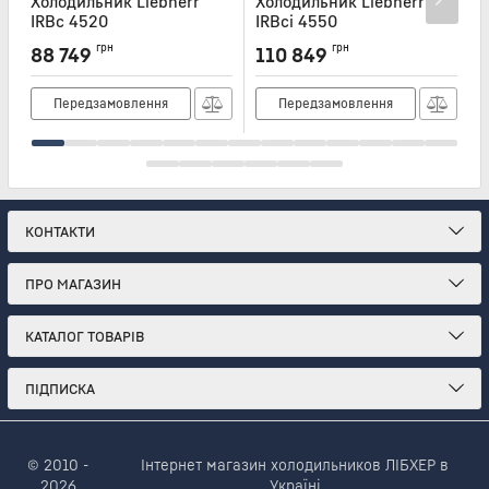
Холодильник Liebherr
Холодильник Liebherr
Х
IRBc 4520
IRBci 4550
I
Артикул:
IRBC4520
Артикул:
IRBCI4550
А
грн
грн
88 749
110 849
Передзамовлення
Передзамовлення
КОНТАКТИ
ПРО МАГАЗИН
КАТАЛОГ ТОВАРІВ
ПІДПИСКА
© 2010 -
Інтернет магазин холодильников ЛІБХЕР в
2026
Україні