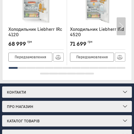
Холодильник Liebherr IRc
Холодильник Liebherr IRd
Х
4120
4520
Артикул:
IRC4120
Артикул:
IRD4520
А
грн
грн
68 999
71 699
Передзамовлення
Передзамовлення
КОНТАКТИ
ПРО МАГАЗИН
КАТАЛОГ ТОВАРІВ