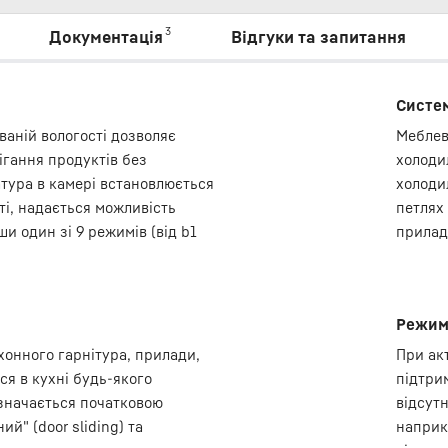
3
Документація
Відгуки та запитання
Систем
ваній вологості дозволяє
Меблев
ігання продуктів без
холоди
тура в камері встановлюється
холоди
ті, надається можливість
петлях
и один зі 9 режимів (від b1
прилад
Режим
онного гарнітура, прилади,
При ак
я в кухні будь-якого
підтрим
значається початковою
відсутн
й" (door sliding) та
наприк