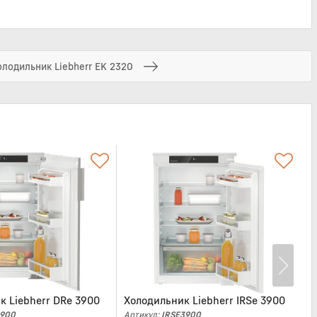
олодильник Liebherr EK 2320
-
к Liebherr DRe 3900
Холодильник Liebherr IRSe 3900
Х
(
900
Артикул:
IRSE3900