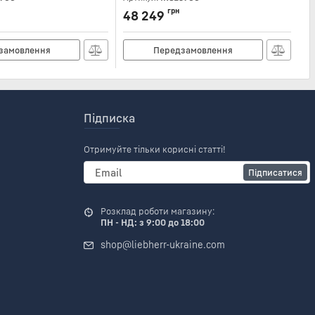
Ар
грн
48 249
5
замовлення
Передзамовлення
Підписка
Отримуйте тільки корисні статті!
Підписатися
Розклад роботи магазину:
ПН - НД: з 9:00 до 18:00
shop@liebherr-ukraine.com