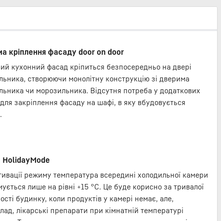
а кріплення фасаду door on door
ий кухонний фасад кріпиться безпосередньо на двері
льника, створюючи монолітну конструкцію зі дверима
льника чи морозильника. Відсутня потреба у додаткових
 для закріплення фасаду на шафі, в яку вбудовується
.
 HolidayMode
тивації режиму температура всередині холодильної камери
ується лише на рівні +15 °С. Це буде корисно за тривалої
ості будинку, коли продуктів у камері немає, але,
лад, лікарські препарати при кімнатній температурі