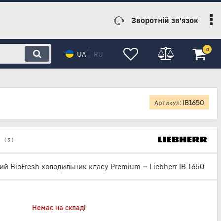
Зворотній зв'язок
0
UA
RU
IB1650
Артикул:
(
3
)
й BioFresh холодильник класу Premium — Liebherr IB 1650
Немає на складі