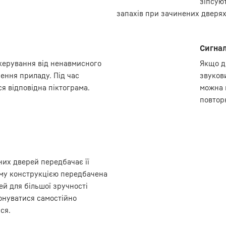
зіпсую
запахів при зачинених дверях
Сигнал
керування від ненавмисного
Якщо д
ення приладу. Під час
звуков
ся відповідна піктограма.
можна 
повтор
них дверей передбачає її
ому конструкцією передбачена
й для більшої зручності
онуватися самостійно
ся.