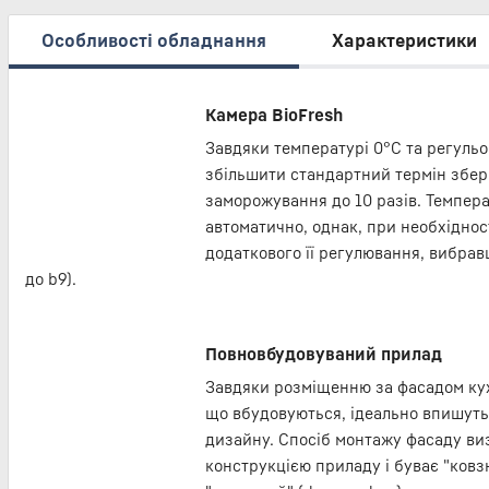
Особливості обладнання
Характеристики
Камера BioFresh
Завдяки температурі 0°С та регульо
збільшити стандартний термін збер
заморожування до 10 разів. Темпера
автоматично, однак, при необхіднос
додаткового її регулювання, вибравш
до b9).
Повновбудовуваний прилад
Завдяки розміщенню за фасадом кух
що вбудовуються, ідеально впишутьс
дизайну. Спосіб монтажу фасаду ви
конструкцією приладу і буває "ковзни