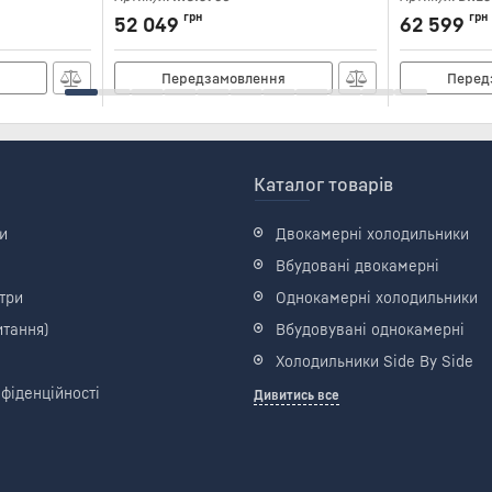
грн
грн
52 049
62 599
я
Передзамовлення
Перед
Каталог товарів
и
Двокамерні холодильники
Вбудовані двокамерні
три
Однокамерні холодильники
итання)
Вбудовувані однокамерні
Холодильники Side By Side
фіденційності
Дивитись все