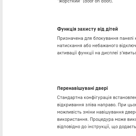
"жорсткий" (door on door).
Функція захисту від дітей
Призначена для блокування панелі 
натискання або небажаного відключ
активації функції на дисплеї з'явить
Перенавішувані двері
Стандартна конфігурація встановле
відкривання зліва направо. При ць
можливість зміни навішування двере
використання. Процедура може вик
відповідно до інструкції, що додаєть