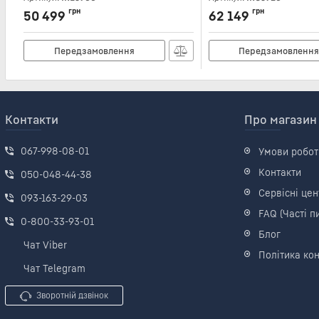
грн
грн
50 499
62 149
Передзамовлення
Передзамовленн
Контакти
Про магазин
067-998-08-01
Умови робот
Контакти
050-048-44-38
Сервісні цен
093-163-29-03
FAQ (Часті п
0-800-33-93-01
Блог
Чат Viber
Політика кон
Чат Telegram
Зворотній дзвінок