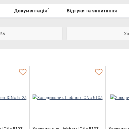
3
Документація
Відгуки та запитання
356
Хо
r ICNc 5123
Холодильник Liebherr ICNc 5103
Холодильн