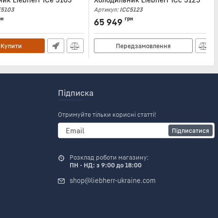
E5103
Артикул:
ICC5123
рн
грн
65 949
Купити
Передзамовлення
Підписка
Отримуйте тільки корисні статті!
Підписатися
Розклад роботи магазину:
ПН - НД: з 9:00 до 18:00
shop@liebherr-ukraine.com