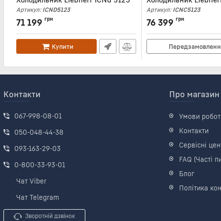
Артикул:
ICND5123
Артикул:
ICNC5123
грн
грн
71 199
76 399
Купити
Передзамовленн
Контакти
Про магазин
067-998-08-01
Умови робот
Контакти
050-048-44-38
Сервісні цен
093-163-29-03
FAQ (Часті п
0-800-33-93-01
Блог
Чат Viber
Політика кон
Чат Telegram
Зворотній дзвінок