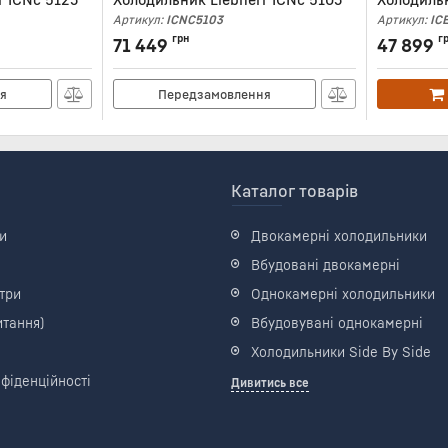
Артикул:
ICNC5103
Артикул:
IC
грн
г
71 449
47 899
я
Передзамовлення
Каталог товарів
и
Двокамерні холодильники
Вбудовані двокамерні
три
Однокамерні холодильники
итання)
Вбудовувані однокамерні
Холодильники Side By Side
фіденційності
Дивитись все