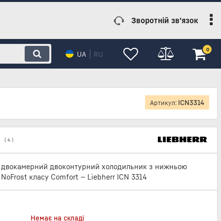
Зворотній зв'язок
0
UA
RU
ICN3314
Артикул:
(
4
)
 двокамерний двоконтурний холодильник з нижньою
NoFrost класу Comfort — Liebherr ICN 3314
Немає на складі