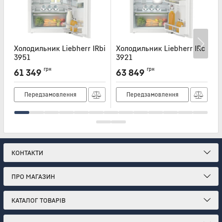
Холодильник Liebherr IRbi
Холодильник Liebherr IRc
Х
3951
3921
Артикул:
IRBI3951
Артикул:
IRC3921
А
грн
грн
61 349
63 849
Передзамовлення
Передзамовлення
КОНТАКТИ
ПРО МАГАЗИН
КАТАЛОГ ТОВАРІВ