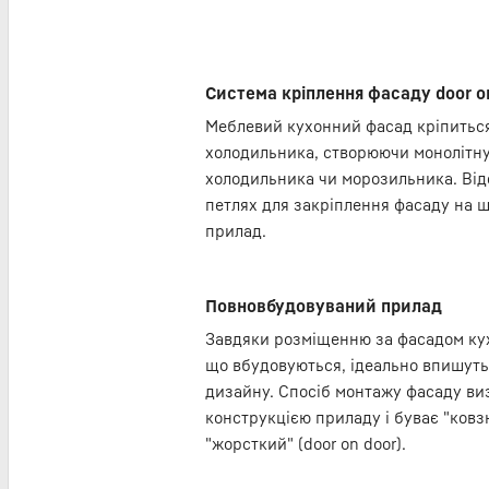
Система кріплення фасаду door o
Меблевий кухонний фасад кріпиться
холодильника, створюючи монолітну
холодильника чи морозильника. Від
петлях для закріплення фасаду на ш
прилад.
Повновбудовуваний прилад
Завдяки розміщенню за фасадом кух
що вбудовуються, ідеально впишутьс
дизайну. Спосіб монтажу фасаду ви
конструкцією приладу і буває "ковзни
"жорсткий" (door on door).