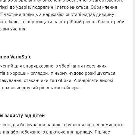
тійкі до ударів, подряпин і легко миються. Обрамлення
ої частини полиць з нержавіючої сталі надає дизайну
сті. Їх легко переміщати на потрібний рівень без потреби
о вилучення.
нер VarioSafe
чений для впорядкованого зберігання невеликих
тів з хорошим оглядом. У ньому чудово розміщуються
пакування, стаканчики та тюбики. А зберігати високі
і дозволяє другий рівень контейнера.
я захисту від дітей
чена для блокування панелі керування від ненавмисного
ання або небажаного відключення приладу. Під час