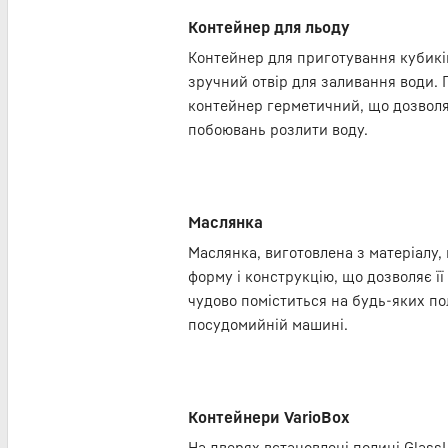
Контейнер для льоду
Контейнер для приготування кубикі
зручний отвір для заливання води. 
контейнер герметичний, що дозволяє
побоювань розлити воду.
Маслянка
Маслянка, виготовлена з матеріалу, 
форму і конструкцію, що дозволяє її
чудово поміститься на будь-яких по
посудомийній машині.
Контейнери VarioBox
На дверях встановлені полиці GlassL