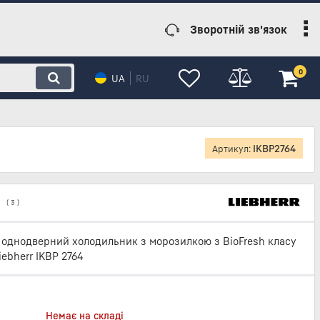
Зворотній зв'язок
0
UA
RU
IKBP2764
Артикул:
(
3
)
однодверний холодильник з морозилкою з BioFresh класу
ebherr IKBP 2764
Немає на складі