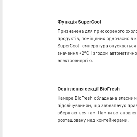
Функція SuperCool
Призначена для прискореного охоло
продуктів, поміщених одночасно в к
SuperCool температура опускається
значення +2°С і згодом автоматичн
електроенергію.
Освітлення секції BioFresh
Камера BioFresh обладнана власним
підсвічуванням, що забезпечує пра
зберігаються там. Лампи встановлен
розташовану над контейнерами.