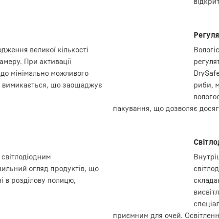
відкрит
Регуля
дження великої кількості
Вологі
амеру. При активації
регуля
 до мінімально можливого
DrySaf
о вимикається, що заощаджує
риби, м
вологос
пакування, що дозволяє досягт
Світло
 світлодіодним
Внутрі
вильний огляд продуктів, що
світло
і в розділову полицю,
складаю
висвіт
спеціа
приємним для очей. Освітленн