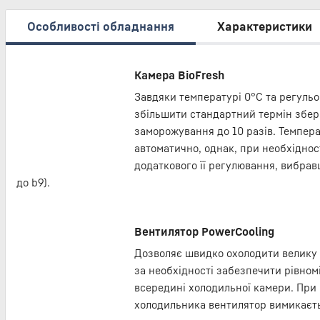
Особливості обладнання
Характеристики
Камера BioFresh
Завдяки температурі 0°С та регульо
збільшити стандартний термін збер
заморожування до 10 разів. Темпера
автоматично, однак, при необхіднос
додаткового її регулювання, вибравш
до b9).
Вентилятор PowerCooling
Дозволяє швидко охолодити велику к
за необхідності забезпечити рівно
всередині холодильної камери. При 
холодильника вентилятор вимикаєть