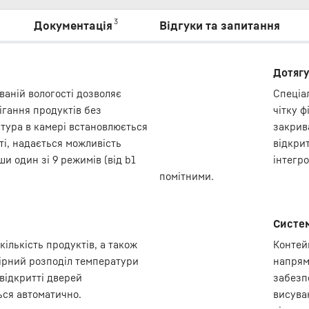
3
Документація
Відгуки та запитання
Дотягу
ваній вологості дозволяє
Спеціа
ігання продуктів без
чітку ф
тура в камері встановлюється
закрив
ті, надається можливість
відкри
и один зі 9 режимів (від b1
інтегр
помітними.
Систем
ількість продуктів, а також
Контей
мірний розподіл температури
напрям
відкритті дверей
забезп
ся автоматично.
висува