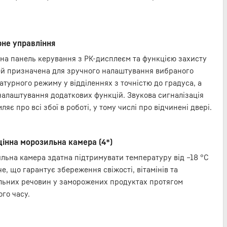
не управління
на панель керування з РК-дисплеєм та функцією захисту
тей призначена для зручного налаштування вибраного
атурного режиму у відділеннях з точністю до градуса, а
налаштування додаткових функцій. Звукова сигналізація
ляє про всі збої в роботі, у тому числі про відчинені двері.
інна морозильна камера (4*)
льна камера здатна підтримувати температуру від –18 °C
е, що гарантує збереження свіжості, вітамінів та
льних речовин у заморожених продуктах протягом
го часу.