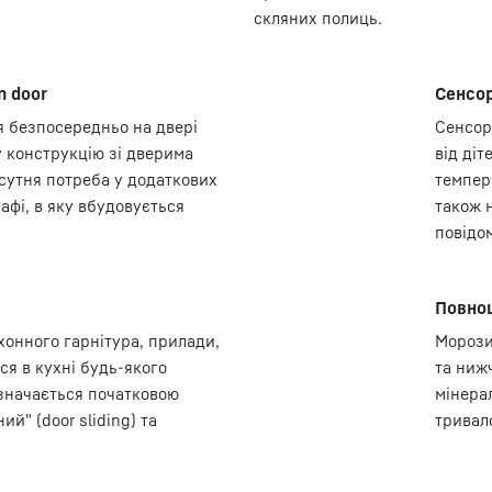
скляних полиць.
n door
Сенсор
 безпосередньо на двері
Сенсор
 конструкцію зі дверима
від ді
сутня потреба у додаткових
темпер
афі, в яку вбудовується
також 
повідом
Повноц
онного гарнітура, прилади,
Морози
я в кухні будь-якого
та нижч
значається початковою
мінера
й" (door sliding) та
тривало