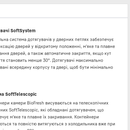
вачі SoftSystem
льна система дотягувачів у дверних петлях забезпечує
іксацію дверей у відкритому положенні, м'яке та плавне
ання дверей, а також автоматичне закриття, якщо кут
ття становить менше 30°. Дотягувачі максимально
овані всередину корпусу та двері, щоб бути мінімально
а SoftTelescopic
нери камери BioFresh висуваються на телескопічних
них SoftTelescopic, які обладнані дотягувачем, що
ечує м'яке та плавне їх закривання. Контейнери
ються та повністю витягуються з холодильника вже при