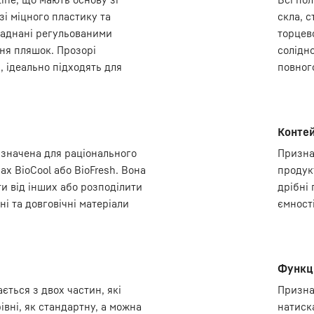
зі міцного пластику та
скла, с
ладнані регульованими
торцев
ня пляшок. Прозорі
солідно
, ідеально підходять для
повног
Контей
значена для раціонального
Призна
х BioCool або BioFresh. Вона
продук
и від інших або розподілити
дрібні 
ні та довговічні матеріали
ємност
Функці
ється з двох частин, які
Призна
вні, як стандартну, а можна
натиск