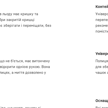
Контей
в льоду має кришку та
Універ
При закритій кришці
перепе
 зберігати і переміщати, без
рекоме
помісти
Універ
що не б'ється, має витончену
Полиця
 відкрити однією рукою. Вона
для зб
лицях, а миття дозволено у
чашок 
Оснаще
ine, що мають основу зі
Всі по