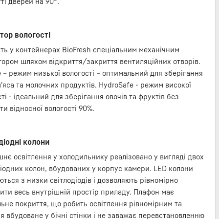
ті дверей на 90°.
тор вологості
сть у контейнерах BioFresh спеціальним механічним
тором шляхом відкриття/закриття вентиляційних отворів.
e – режим низької вологості – оптимальний для зберігання
'яса та молочних продуктів. HydroSafe - режим високої
ті - ідеальний для зберігання овочів та фруктів без
и відносної вологості 90%.
діодні колони
шнє освітлення у холодильнику реалізовано у вигляді двох
діодних колон, вбудованих у корпус камери. LED колони
ться з низки світлодіодів і дозволяють рівномірно
лити весь внутрішній простір приладу. Плафон має
льне покриття, що робить освітлення рівномірним та
я вбудоване у бічні стінки і не заважає перевстановленню