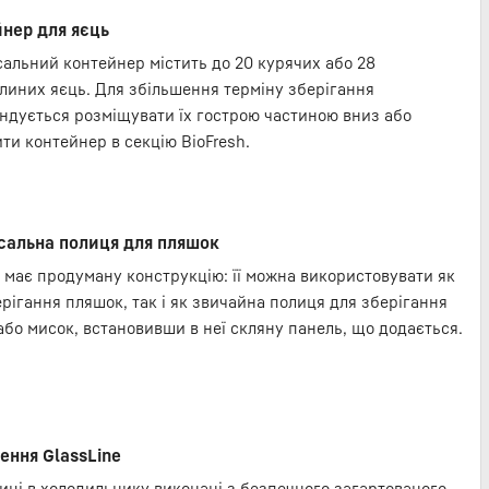
нер для яєць
сальний контейнер містить до 20 курячих або 28
линих яєць. Для збільшення терміну зберігання
ндується розміщувати їх гострою частиною вниз або
ти контейнер в секцію BioFresh.
сальна полиця для пляшок
 має продуману конструкцію: її можна використовувати як
ерігання пляшок, так і як звичайна полиця для зберігання
або мисок, встановивши в неї скляну панель, що додається.
ння GlassLine
лиці в холодильнику виконані з безпечного загартованого