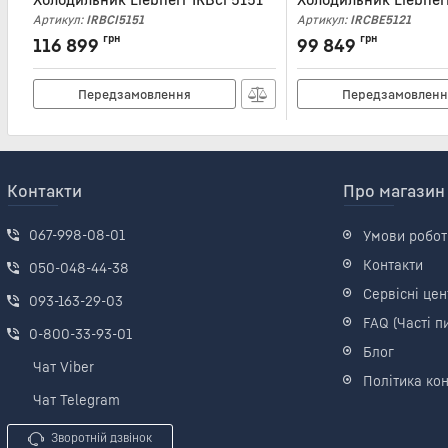
Артикул:
IRBCI5151
Артикул:
IRCBE5121
грн
грн
116 899
99 849
Передзамовлення
Передзамовленн
Контакти
Про магазин
067-998-08-01
Умови робот
Контакти
050-048-44-38
Сервісні цен
093-163-29-03
FAQ (Часті п
0-800-33-93-01
Блог
Чат Viber
Політика кон
Чат Telegram
Зворотній дзвінок