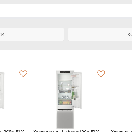
514
Хо
r IRCBe 5121
Холодильник Liebherr IRCe 5121
Холодильн