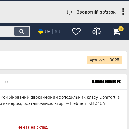
Зворотній зв'язок
0
UA
RU
LIB095
Артикул:
(
3
)
Комбінований двокамерний холодильник класу Comfort, з
 камерою, розташованою вгорі — Liebherr IKB 3454
Немає на складі