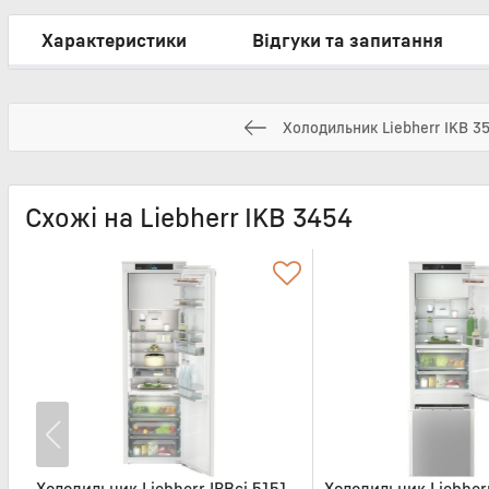
Характеристики
Відгуки та запитання
Холодильник Liebherr IKB 3
Схожі на Liebherr IKB 3454
Холодильник Liebherr IRBci 5151
Холодильник Liebher