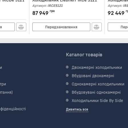
Артикул:
IRCE5121
Артикул:
IR
грн
г
87 949
92 449
я
Передзамовлення
Пер
Каталог товарів
и
Двокамерні холодильники
Вбудовані двокамерні
три
Однокамерні холодильники
итання)
Вбудовувані однокамерні
Холодильники Side By Side
фіденційності
Дивитись все