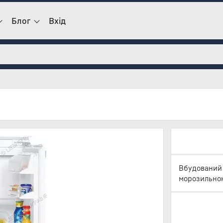
Блог
Вхід
Вбудований 
морозильною