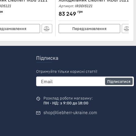
BD5121
Артикул:
IRDDI5121
рн
грн
83 249
едзамовлення
Передзамовлення
Підписка
Отримуйте тільки корисні статті!
Підписатися
Розклад роботи магазину:
ПН - НД: з 9:00 до 18:00
shop@liebherr-ukraine.com