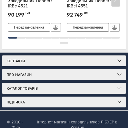
Холодильник Liebherr
Холодильник Liebherr
Х
IRBc 4521
IRBci 4551
I
Артикул:
IRBC4521
Артикул:
IRBCI4551
А
грн
грн
90 199
92 749
Передзамовлення
Передзамовлення
КОНТАКТИ
ПРО МАГАЗИН
КАТАЛОГ ТОВАРІВ
ПІДПИСКА
© 2010 -
Інтернет магазин холодильников ЛІБХЕР в
2026
Україні