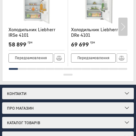
Холодильник Liebherr
Холодильник Liebherr
Х
IRSe 4101
DRe 4101
4
Артикул:
IRSE4101
Артикул:
DRE4101
А
грн
грн
58 899
69 699
Передзамовлення
Передзамовлення
КОНТАКТИ
ПРО МАГАЗИН
КАТАЛОГ ТОВАРІВ