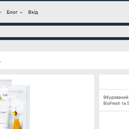
Блог
Вхід
4
Вбудований
BioFresh та 