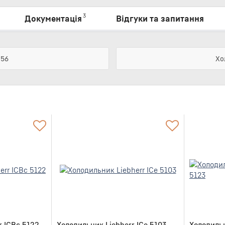
3
Документація
Відгуки та запитання
056
Хо
r ICBc 5122
Холодильник Liebherr ICe 5103
Холодильн