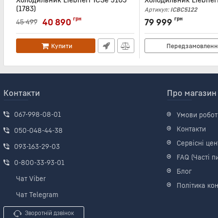
(1783)
Артикул:
ICBC5122
Артикул:
ICSE5103
грн
грн
40 890
79 999
45 499
Купити
Передзамовленн
Контакти
Про магазин
067-998-08-01
Умови робот
Контакти
050-048-44-38
Сервісні цен
093-163-29-03
FAQ (Часті п
0-800-33-93-01
Блог
Чат Viber
Політика кон
Чат Telegram
Зворотній дзвінок