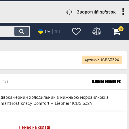
Зворотній зв'язок
0
UA
RU
ICBS3324
Артикул:
(
3
)
 двокамерний холодильник з нижньою морозилкою з
SmartFrost класу Comfort — Liebherr ICBS 3324
Немає на складі