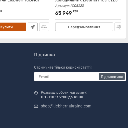
Артикул:
ICC5123
BNDI5123
рн
грн
65 949
Купити
Передзамовлення
Підписка
Отримуйте тільки корисні статті!
Підписатися
Розклад роботи магазину:
ПН - НД: з 9:00 до 18:00
shop@liebherr-ukraine.com