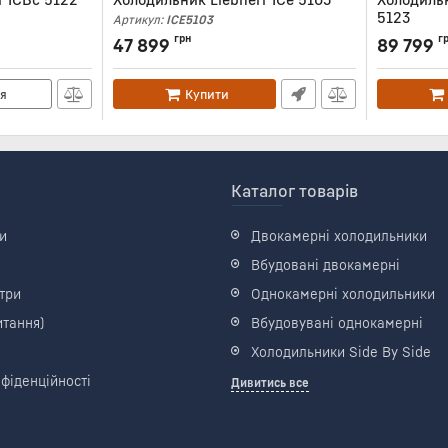
5123
Артикул:
ICE5103
Артикул:
IC
грн
г
47 899
89 799
я
Купити
Каталог товарів
и
Двокамерні холодильники
Вбудовані двокамерні
три
Однокамерні холодильники
итання)
Вбудовувані однокамерні
Холодильники Side By Side
фіденційності
Дивитись все