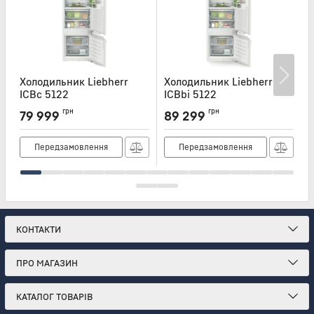
Холодильник Liebherr
Холодильник Liebherr
Х
ICBc 5122
ICBbi 5122
I
Артикул:
ICBC5122
Артикул:
ICBBI5122
А
грн
грн
79 999
89 299
4
Передзамовлення
Передзамовлення
КОНТАКТИ
ПРО МАГАЗИН
КАТАЛОГ ТОВАРІВ