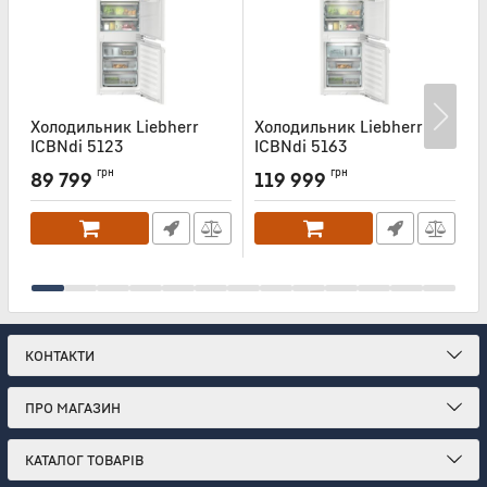
Холодильник Liebherr
Холодильник Liebherr
Х
ICBNdi 5123
ICBNdi 5163
I
Артикул:
ICBNDI5123
Артикул:
ICBNDI5163
А
грн
грн
89 799
119 999
КОНТАКТИ
ПРО МАГАЗИН
КАТАЛОГ ТОВАРІВ