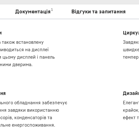
1
Документація
Відгуки та запитання
и
Цирку
а також встановлену
Завдяк
виводиться на дисплеї
швидке
и цьому дисплей і панель
темпер
еними дверима.
ння
Дизайн
ильного обладнання забезпечує
Елеган
ння завдяки використанню
крайок
сорів, конденсаторів та
ефект 
альне енергоспоживання.