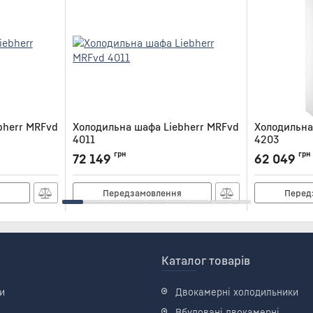
bherr MRFvd
Холодильна шафа Liebherr MRFvd
Холодильна
4011
4203
Артикул:
MRFVD4011
Артикул:
FKDV
грн
грн
72 149
62 049
я
Передзамовлення
Перед
Каталог товарів
и
Двокамерні холодильники
Вбудовані двокамерні