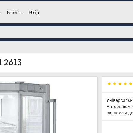
Блог
Вхід
l 2613
Універсальн
матеріалом к
скляними дв