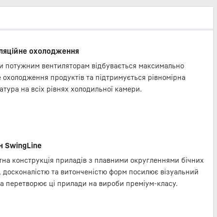
ляційне охолодження
и потужним вентиляторам відбувається максимально
 охолодження продуктів та підтримується рівномірна
атура на всіх рівнях холодильної камери.
 SwingLine
тна конструкція приладів з плавними округленнями бічних
, досконалістю та витонченістю форм посилює візуальний
та перетворює ці прилади на вироби преміум-класу.