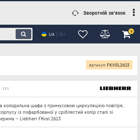
Зворотній зв'язок
0
UA
RU
FKVSL2613
Артикул:
(
3
)
а холодильна шафа з примусовою циркуляцією повітря,
орпусу із пофарбованої у сріблястий колір сталі зі
ерима — Liebherr FKvsl 2613