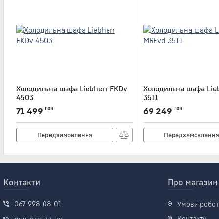
Холодильна шафа Liebherr FKDv
Холодильна шафа Lie
4503
3511
Артикул:
FKDV4503
Артикул:
MRFVD3511
грн
грн
71 499
69 249
Передзамовлення
Передзамовленн
Контакти
Про магазин
067-998-08-01
Умови робот
Контакти