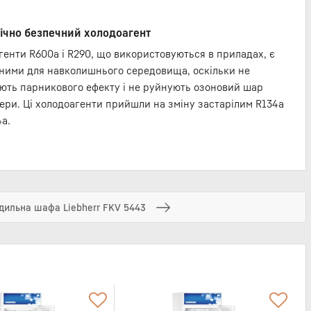
ічно безпечний холодоагент
генти R600a і R290, що використовуються в приладах, є
ними для навколишнього середовища, оскільки не
ють парникового ефекту і не руйнують озоновий шар
ери. Ці холодоагенти прийшли на зміну застарілим R134a
4a.
дильна шафа Liebherr FKV 5443