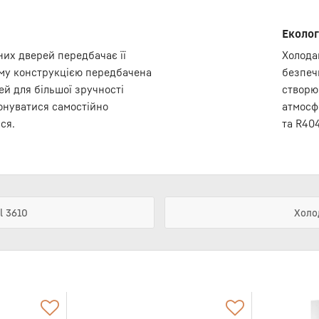
Еколог
них дверей передбачає її
Холода
ому конструкцією передбачена
безпеч
й для більшої зручності
створю
онуватися самостійно
атмосф
ся.
та R40
l 3610
Холо