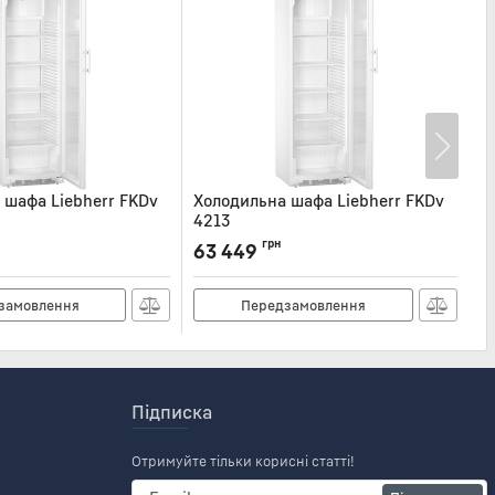
 шафа Liebherr FKDv
Холодильна шафа Liebherr FKDv
Х
4213
4
4203
Артикул:
FKDV4213
Ар
грн
63 449
6
замовлення
Передзамовлення
Підписка
Отримуйте тільки корисні статті!