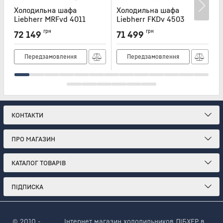
Холодильна шафа
Холодильна шафа
Liebherr MRFvd 4011
Liebherr FKDv 4503
L
Артикул:
MRFVD4011
Артикул:
FKDV4503
А
грн
грн
72 149
71 499
Передзамовлення
Передзамовлення
КОНТАКТИ
ПРО МАГАЗИН
КАТАЛОГ ТОВАРІВ
ПІДПИСКА
© 2010 -
Інтернет магазин холодильников ЛІБХЕР в