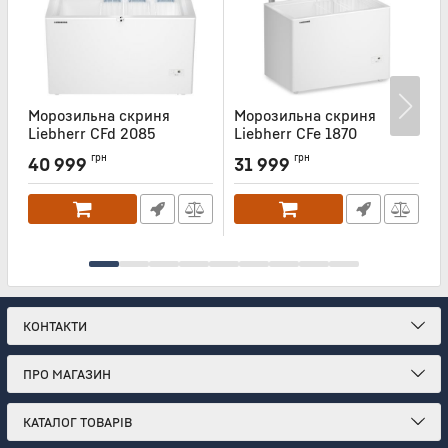
Морозильна скриня
Морозильна скриня
Liebherr CFd 2085
Liebherr CFe 1870
L
Артикул:
CFD2085
Артикул:
CFE1870
А
грн
грн
40 999
31 999
КОНТАКТИ
ПРО МАГАЗИН
КАТАЛОГ ТОВАРІВ