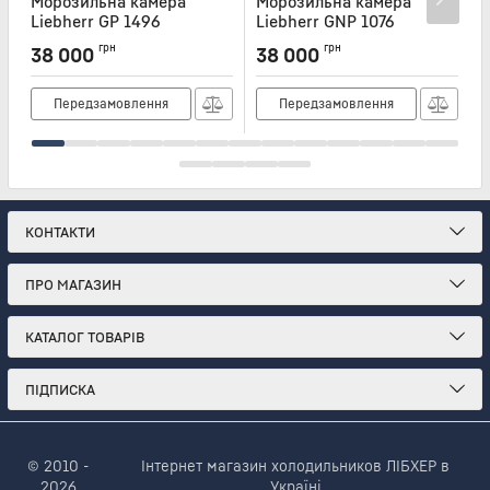
Морозильна камера
Морозильна камера
Liebherr GP 1496
Liebherr GNP 1076
L
Артикул:
GP1496
Артикул:
GNP1076
А
грн
грн
38 000
38 000
Передзамовлення
Передзамовлення
КОНТАКТИ
ПРО МАГАЗИН
КАТАЛОГ ТОВАРІВ
ПІДПИСКА
© 2010 -
Інтернет магазин холодильников ЛІБХЕР в
2026
Україні