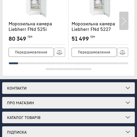
Морозильна камера
Морозильна камера
Liebherr FNd 525i
Liebherr FNd 5227
L
Артикул:
FND525I
Артикул:
FND5227
А
грн
грн
80 349
51 499
Передзамовлення
Передзамовлення
КОНТАКТИ
ПРО МАГАЗИН
КАТАЛОГ ТОВАРІВ
ПІДПИСКА