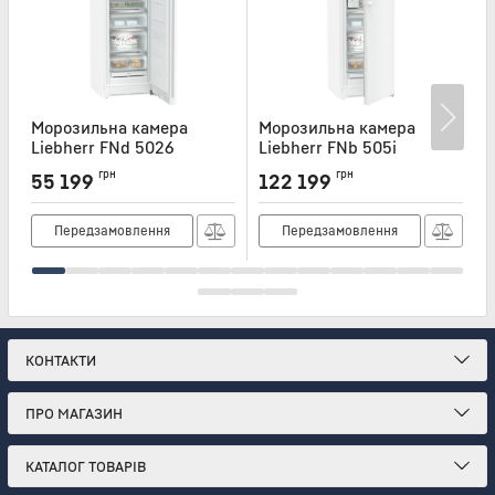
Морозильна камера
Морозильна камера
Liebherr FNd 5026
Liebherr FNb 505i
L
Артикул:
FND5026
Артикул:
FNB505I
А
грн
грн
55 199
122 199
Передзамовлення
Передзамовлення
КОНТАКТИ
ПРО МАГАЗИН
КАТАЛОГ ТОВАРІВ