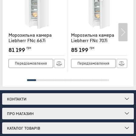
Морозильна камера
Морозильна камера
Liebherr FNc 667i
Liebherr FNc 707i
L
Артикул:
FNC667I
Артикул:
FNC707I
А
грн
грн
81 199
85 199
Передзамовлення
Передзамовлення
КОНТАКТИ
ПРО МАГАЗИН
КАТАЛОГ ТОВАРІВ