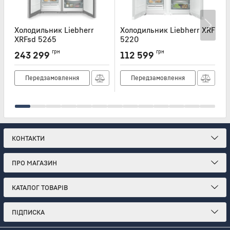
Холодильник Liebherr
Холодильник Liebherr XRF
Х
XRFsd 5265
5220
X
Артикул:
XRFSD5265
Артикул:
XRF5220
А
грн
грн
243 299
112 599
Передзамовлення
Передзамовлення
КОНТАКТИ
ПРО МАГАЗИН
КАТАЛОГ ТОВАРІВ
ПІДПИСКА