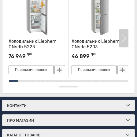
Холодильник Liebherr
Холодильник Liebherr
Х
CNsdb 5223
CNsdc 5203
Артикул:
CNSDB5223
Артикул:
CNSDC5203
А
грн
грн
76 949
46 899
Передзамовлення
Передзамовлення
КОНТАКТИ
ПРО МАГАЗИН
КАТАЛОГ ТОВАРІВ