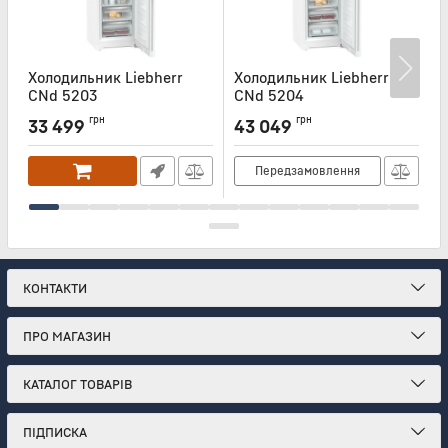
Холодильник Liebherr
Холодильник Liebherr
Х
CNd 5203
CNd 5204
Артикул:
CND5203
Артикул:
CND5204
А
грн
грн
33 499
43 049
Передзамовлення
КОНТАКТИ
ПРО МАГАЗИН
КАТАЛОГ ТОВАРІВ
ПІДПИСКА