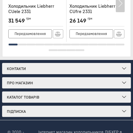
Холодильник Liebherr
Холодильник Liebherr
Х
CUele 2331
CUfre 2331
C
Артикул:
CUELE2331
Артикул:
CUFRE2331
А
грн
грн
31 549
26 149
Передзамовлення
Передзамовлення
КОНТАКТИ
ПРО МАГАЗИН
КАТАЛОГ ТОВАРІВ
ПІДПИСКА
© 2010 -
Інтернет магазин холодильников ЛІБХЕР в