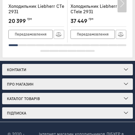
Холодильник Liebherr CTe
Холодильник Liebherr
Х
2931
CTele 2931
C
Артикул:
CTE2931
Артикул:
CTELE2931
А
грн
грн
20 399
37 449
Передзамовлення
Передзамовлення
КОНТАКТИ
ПРО МАГАЗИН
КАТАЛОГ ТОВАРІВ
ПІДПИСКА
© 2010 -
Інтернет магазин холодильников ЛІБХЕР в