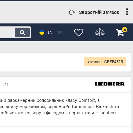
Зворотній зв'язок
0
UA
RU
CBEF4315
Артикул:
(
3
)
ий двокамерний холодильник класу Comfort, з
ю внизу морозилкою, серії BluPerformance з BioFresh та
сріблястого кольору з фасадом з нерж. стали — Liebherr