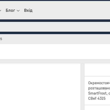
Блог
Вхід
15
Окремостояч
розташовано
SmartFrost, 
CBef 4315