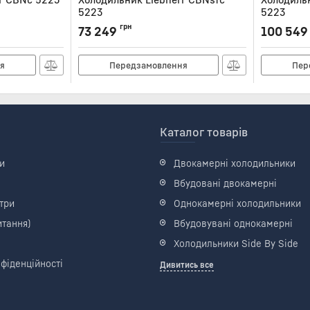
5223
5223
Артикул:
CBNSFC5223
Артикул:
CB
грн
73 249
100 549
я
Передзамовлення
Пер
Каталог товарів
и
Двокамерні холодильники
Вбудовані двокамерні
три
Однокамерні холодильники
итання)
Вбудовувані однокамерні
Холодильники Side By Side
фіденційності
Дивитись все