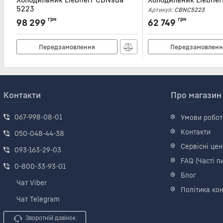
5223
Артикул:
CBNC5223
Артикул:
CBNSDA5223
грн
грн
98 299
62 749
Передзамовлення
Передзамовленн
Контакти
Про магазин
067-998-08-01
Умови робот
Контакти
050-048-44-38
Сервісні цен
093-163-29-03
FAQ (Часті п
0-800-33-93-01
Блог
Чат Viber
Політика кон
Чат Telegram
Зворотній дзвінок