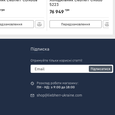
5223
NBDA5223
Артикул:
CNSDB5223
грн
грн
76 949
едзамовлення
Передзамовлення
Підписка
Отримуйте тільки корисні статті!
Підписатися
Розклад роботи магазину:
ПН - НД: з 9:00 до 18:00
shop@liebherr-ukraine.com