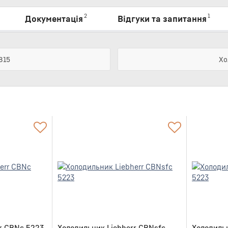
2
1
Документація
Відгуки та запитання
815
Хо
r CBNc 5223
Холодильник Liebherr CBNsfc
Холодиль