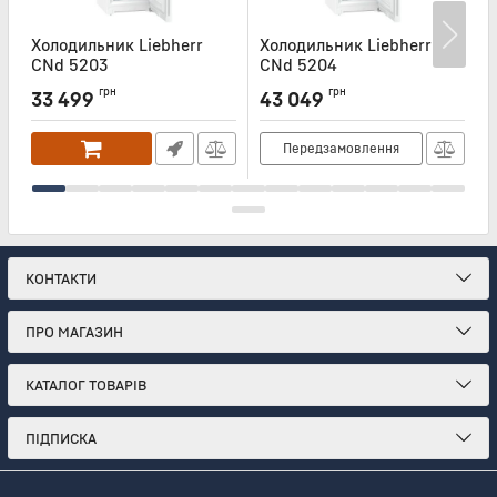
Холодильник Liebherr
Холодильник Liebherr
Х
CNd 5203
CNd 5204
Артикул:
CND5203
Артикул:
CND5204
А
грн
грн
33 499
43 049
Передзамовлення
КОНТАКТИ
ПРО МАГАЗИН
КАТАЛОГ ТОВАРІВ
ПІДПИСКА